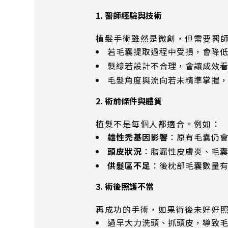
1. 醫師經驗與技術
植髮手術雖然是微創，但需要醫
若毛囊提取過程中受損，會降
髮線若設計不合理，會讓成效
毛髮角度與流向若未精準掌握
2. 術前條件與體質
植髮不是每個人都適合。例如：
雄性禿基因影響
：原有毛囊仍
頭皮狀況
：脂漏性皮膚炎、毛
供髮區不足
：後枕部毛囊數量
3. 術後照護不當
再成功的手術，如果術後未好好
過早大力洗頭、抓頭皮，導致