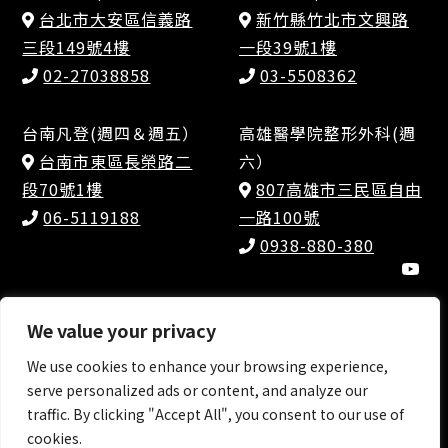
台北市大安區信義路
新竹縣竹北市文興路
三段149號4樓
一段39號1樓
02-27038858
03-5508362
台南凡登(週四＆週五）
高雄醫學院整形外科(週
台南市東區長榮路二
六）
段70號1樓
807高雄市三民區自由
06-5119188
一路100號
0938-880-380
We value your privacy
We use cookies to enhance your browsing experience,
©Copyright 2026 by dr.jimmy All Rights
serve personalized ads or content, and analyze our
Reserved. |
Design by Gathering Design 網頁設
traffic. By clicking "Accept All", you consent to our use of
計
cookies.