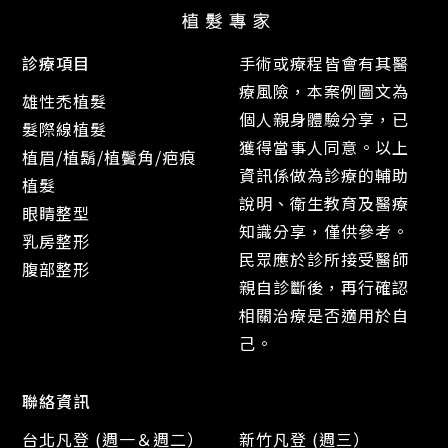
診療項目
手術或療程皆會有其醫
療風險，本案例圖文為
雄性禿植髮
個人親身體驗分享，已
髮際線植髮
獲得當事人同意。以上
植眉/植鬍/植鬢角/疤痕
資訊係做為診療的輔助
植髮
說明、衛生教育及醫療
眼睛整型
知識分享，僅供參考。
乳房整形
民眾應於診所接受醫師
腹部整形
親自診斷後，再行確認
相關治療是否適用於自
己。
聯絡資訊
台北凡登 (週一＆週二）
新竹凡登 (週三）