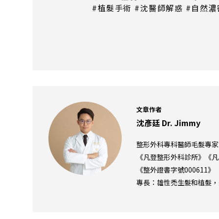
#植髮手術 #沈醫師解惑 #自然濃
文章作者
沈彥廷 Dr. Jimmy
整形外科專科醫師毛髮專家
《凡登整形外科診所》《凡
《整外證書字號000611》
專長：雄性禿生髮和植髮，