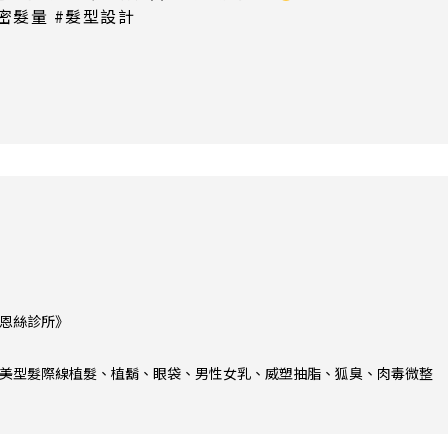
密髮量 #髮型設計
恩絲診所》
美型髮際線植髮、植鬍、眼袋、男性女乳、威塑抽脂、狐臭、肉毒微整