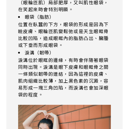
（眼輪匝肌）局部肥厚，又叫肌性眼袋，
在笑起來時會特別明顯。
眼袋（脂肪）
位置在臥蠶的下方，眼袋的形成是因為下
瞼皮膚、眼輪匝肌變鬆弛或是天生眼眶骨
比較凹陷，造成眼眶內的脂肪凸出、臃腫
或下垂而形成眼袋。
淚溝（韌帶）
淚溝位於眼眶的邊緣，有時會伴隨著眼袋
同時出現。淚溝是眼下皮膚和眼眶骨之間
一條類似韌帶的連結，因為這裡的皮膚、
肌肉組織比較薄，加上黑色素的沉澱，容
易形成一塊三角凹陷，而
淚溝也會加深眼
袋的程度
。