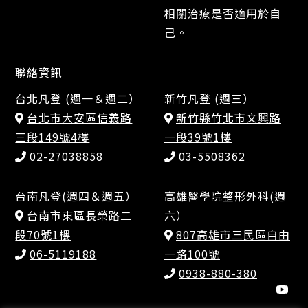
相關治療是否適用於自
己。
聯絡資訊
台北凡登 (週一＆週二）
新竹凡登 (週三）
台北市大安區信義路
新竹縣竹北市文興路
三段149號4樓
一段39號1樓
02-27038858
03-5508362
台南凡登(週四＆週五）
高雄醫學院整形外科(週
台南市東區長榮路二
六）
段70號1樓
807高雄市三民區自由
06-5119188
一路100號
0938-880-380