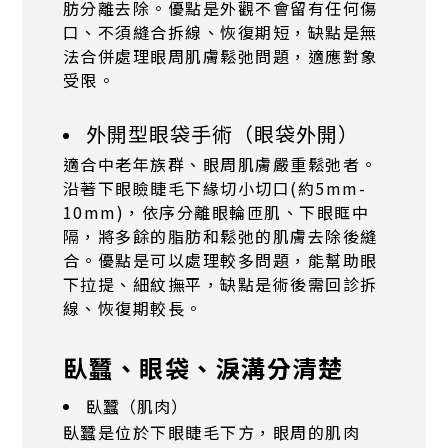
肪分離去除。優點是外觀不會留有任何傷
口、不須縫合拆線、恢復期短，缺點是無
法合併處理眼周肌膚鬆弛問題，適應對象
受限。
外開型眼袋手術（眼袋外開）
適合中老年族群、眼周肌膚嚴重鬆弛者。
沿著下眼瞼睫毛下緣切小切口(約5mm-
10mm)，依序分離眼輪匝肌、下眼眶中
隔，將多餘的脂肪和鬆弛的肌膚去除後縫
合。優點是可以處理較多問題，能幫助眼
下拉提、細紋撫平，缺點是術後需回診拆
線、恢復期較長。
臥蠶、眼袋、淚溝分清楚
臥蠶（肌肉）
臥蠶是位於下眼睫毛下方，眼周的肌肉