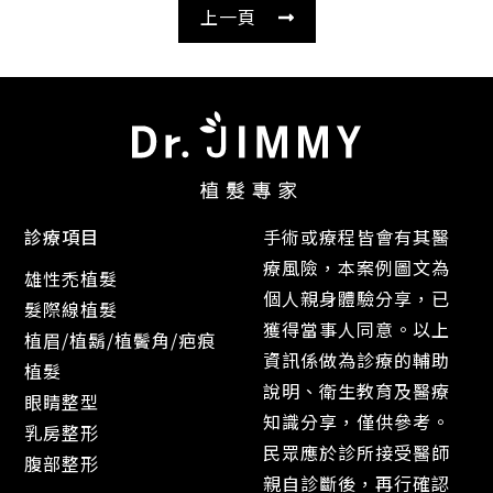
上一頁
診療項目
手術或療程皆會有其醫
療風險，本案例圖文為
雄性禿植髮
個人親身體驗分享，已
髮際線植髮
獲得當事人同意。以上
植眉/植鬍/植鬢角/疤痕
資訊係做為診療的輔助
植髮
說明、衛生教育及醫療
眼睛整型
知識分享，僅供參考。
乳房整形
民眾應於診所接受醫師
腹部整形
親自診斷後，再行確認