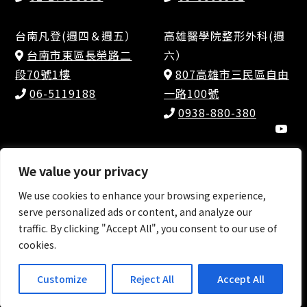
台南凡登(週四＆週五）
高雄醫學院整形外科(週
台南市東區長榮路二
六）
段70號1樓
807高雄市三民區自由
06-5119188
一路100號
0938-880-380
We value your privacy
We use cookies to enhance your browsing experience,
©Copyright 2026 by dr.jimmy All Rights
serve personalized ads or content, and analyze our
Reserved. |
Design by Gathering Design 網頁設
traffic. By clicking "Accept All", you consent to our use of
計
cookies.
Customize
Reject All
Accept All
聯絡我們