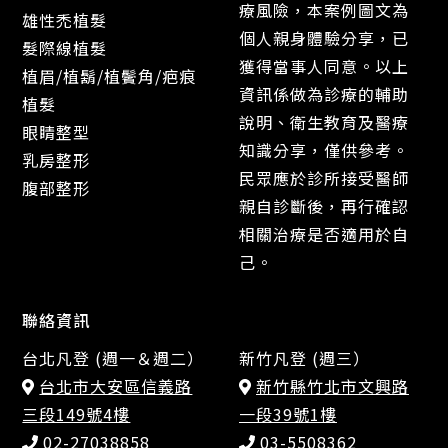
療風險，本案例圖文為
雄性禿植髮
個人親身體驗分享，已
髮際線植髮
獲得當事人同意。以上
植眉/植鬍/植鬢角/疤痕
資訊係做為診療的輔助
植髮
說明、衛生教育及醫療
眼睛整型
知識分享，僅供參考。
乳房整形
民眾應於診所接受醫師
腹部整形
親自診斷後，再行確認
相關治療是否適用於自
己。
聯絡資訊
台北凡登 (週一＆週二）
新竹凡登 (週三）
台北市大安區信義路
新竹縣竹北市文興路
三段149號4樓
一段39號1樓
02-27038858
03-5508362